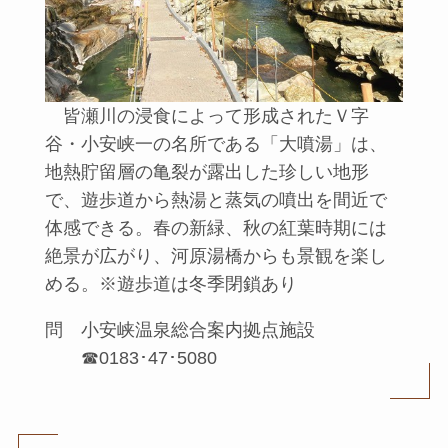
皆瀬川の浸食によって形成されたＶ字
谷・小安峡一の名所である「大噴湯」は、
地熱貯留層の亀裂が露出した珍しい地形
で、遊歩道から熱湯と蒸気の噴出を間近で
体感できる。春の新緑、秋の紅葉時期には
絶景が広がり、河原湯橋からも景観を楽し
める。※遊歩道は冬季閉鎖あり
問 小安峡温泉総合案内拠点施設
☎0183･47･5080