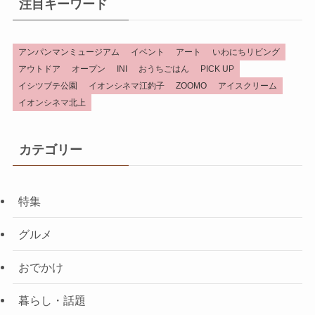
注目キーワード
アンパンマンミュージアム
イベント
アート
いわにちリビング
アウトドア
オープン
INI
おうちごはん
PICK UP
イシツブテ公園
イオンシネマ江釣子
ZOOMO
アイスクリーム
イオンシネマ北上
カテゴリー
特集
グルメ
おでかけ
暮らし・話題