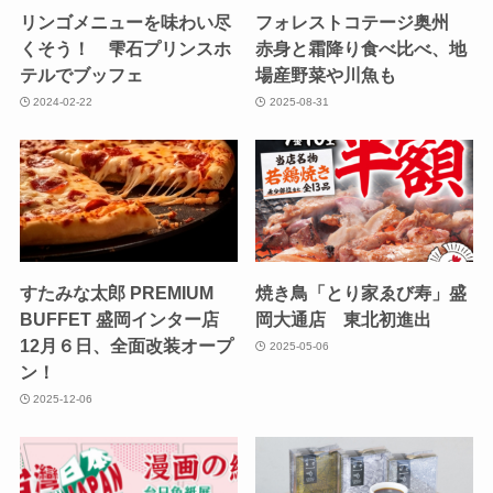
リンゴメニューを味わい尽
フォレストコテージ奥州
くそう！ 雫石プリンスホ
赤身と霜降り食べ比べ、地
テルでブッフェ
場産野菜や川魚も
2024-02-22
2025-08-31
すたみな太郎 PREMIUM
焼き鳥「とり家ゑび寿」盛
BUFFET 盛岡インター店
岡大通店 東北初進出
12月６日、全面改装オープ
2025-05-06
ン！
2025-12-06