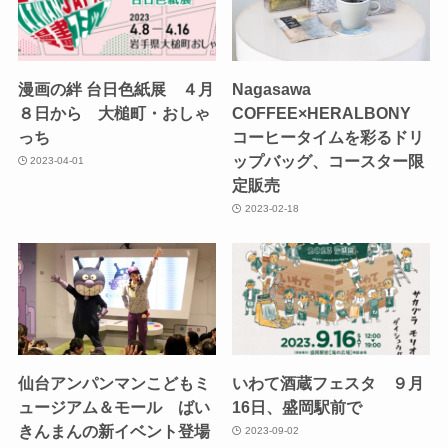
漫画の絆 台日色紙展 ４月
Nagasawa
８日から 大槌町・おしゃ
COFFEE×HERALBONY
っち
コーヒータイムを彩るドリ
ップバッグ、コースター限
2023-04-01
定販売
2023-02-18
仙台アンパンマンこどもミ
いわて酒蔵フェスタ ９月
ュージアム＆モール ばい
16日、盛岡駅前で
きんまんの新イベント登場
2023-09-02