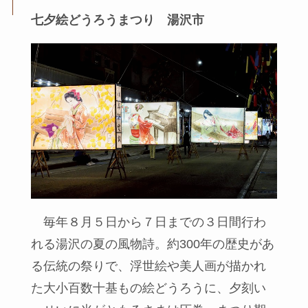
七夕絵どうろうまつり 湯沢市
毎年８月５日から７日までの３日間行わ
れる湯沢の夏の風物詩。約300年の歴史があ
る伝統の祭りで、浮世絵や美人画が描かれ
た大小百数十基もの絵どうろうに、夕刻い