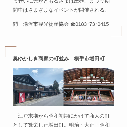
っせいに光がともるさまは圧巻。まつり期
間中はさまざまなイベントが開催される。
問 湯沢市観光物産協会 ☎0183･73･0415
奥ゆかしき商家の町並み 横手市増田町
江戸末期から昭和初期にかけて商人の町
として繁栄した増田町。明治・大正・昭和