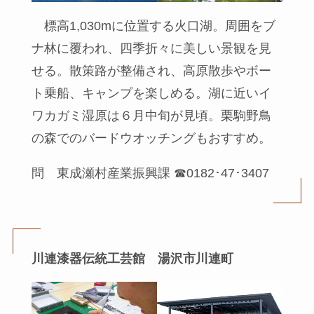
標高1,030mに位置する火口湖。周囲をブ
ナ林に覆われ、四季折々に美しい景観を見
せる。散策路が整備され、高原散歩やボー
ト乗船、キャンプを楽しめる。湖に近いイ
ワカガミ湿原は６月中旬が見頃。栗駒野鳥
の森でのバードウオッチングもおすすめ。
問 東成瀬村産業振興課 ☎0182･47･3407
川連漆器伝統工芸館 湯沢市川連町