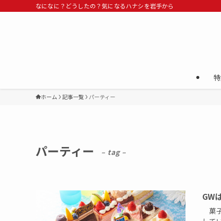
なになに？どうしたの？気になるハナシを岩手から
特
ホーム
記事一覧
パーティー
パーティー
– tag –
GW
菓子