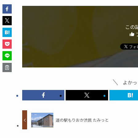
この
よかっ
道の駅もりおか渋民 たみっと