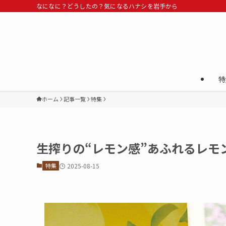
なになに？どうしたの？気になるハナシを岩手から
特
ホーム
記事一覧
特集
生搾りの“レモン感”あふれるレモ
特集
2025-08-15