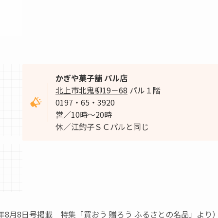
かぎや菓子舗 パル店
北上市北鬼柳19－68
パル１階
0197・65・3920
営／10時～20時
休／江釣子ＳＣパルと同じ
25年8月8日号掲載 特集「買おう 贈ろう ふるさとの名品」より