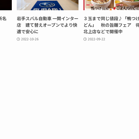
新名
岩手スバル自動車 一関インター
３玉まで同じ値段♪「鴨つ
店 建て替えオープンでより快
どん」 秋の旨麺フェア 
適で安心に
北上店などで開催中
2022-10-26
2022-09-22