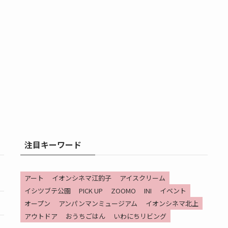
注目キーワード
アート
イオンシネマ江釣子
アイスクリーム
イシツブテ公園
PICK UP
ZOOMO
INI
イベント
オープン
アンパンマンミュージアム
イオンシネマ北上
アウトドア
おうちごはん
いわにちリビング