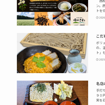
西和
ン。
トを切
2026
こだ
ボリ
の、
ト」も
2025
名店
手打
９０
実を石