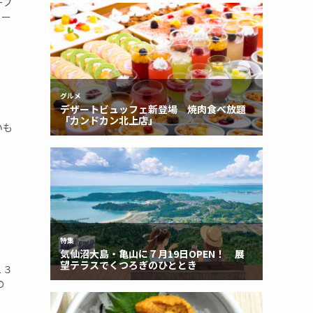
ープ
ター
いも
１３
の