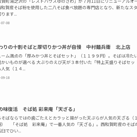
賀町湯之沢の「レストハウスゆのさわ」が７月11日にリニューアルオ
西和賀産そば粉を使用した二八そば食べ放題の専門店となり、新たなス
ります...
-07-08
わりの十割そばと厚切りかつ丼が自慢 中村麺兵衛 北上店
ューム満点の「厚みかつ丼とそばセット」（１１９９円）。そばは冷た
温かいものが選べる 大ぶりのえび天が３本付いた「特上天盛りそばセッ
人気（１４...
-09-18
の味復活 そば処 彩来庵「天ざる」
ちそばならではの歯ごたえとカラッと揚がった天ぷらが人気の天ざる（
円） 「そば処 彩来庵」で一番人気の「天ざる」。西和賀町産のそば
臼でひい...