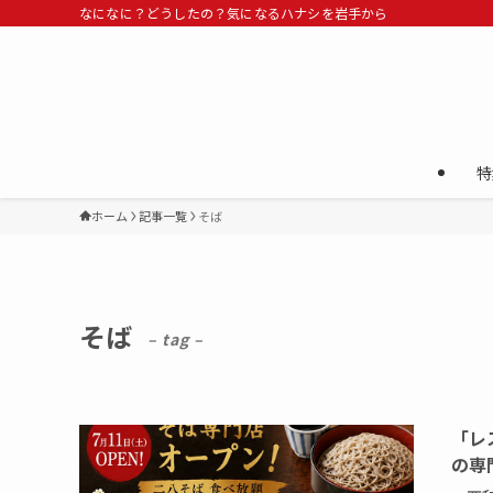
なになに？どうしたの？気になるハナシを岩手から
特
ホーム
記事一覧
そば
そば
– tag –
「レ
の専