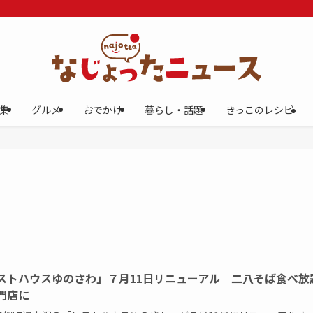
集
グルメ
おでかけ
暮らし・話題
きっこのレシピ
ストハウスゆのさわ」７月11日リニューアル 二八そば食べ放
門店に