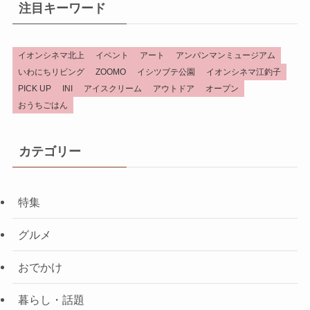
注目キーワード
イオンシネマ北上
イベント
アート
アンパンマンミュージアム
いわにちリビング
ZOOMO
イシツブテ公園
イオンシネマ江釣子
PICK UP
INI
アイスクリーム
アウトドア
オープン
おうちごはん
カテゴリー
特集
グルメ
おでかけ
暮らし・話題