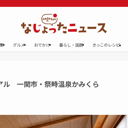
集
グルメ
おでかけ
暮らし・話題
きっこのレシピ
アル 一関市・祭畤温泉かみくら