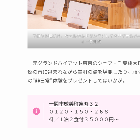
フロント脇には、ウェルカムドリンクとしてオリジナルハ
ィーを用意
元グランドハイアット東京のシェフ・千葉翔太氏
然の音に包まれながら美肌の湯を堪能したり。頑
の“非日常”体験をプレゼントしてはいかが。
一関市厳美町祭畤３２
０１２０・１５０・２６８
料／１泊２食付３５０００円～