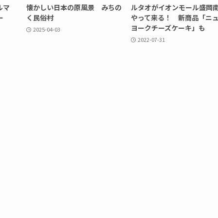
ルマ
懐かしい日本の原風景 みちの
ルタオがイオンモール盛岡
ー
く民俗村
やって来る！ 新商品「ニ
ヨークチーズケーキ」も
2025-04-03
2022-07-31