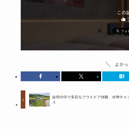
この
よかっ
自然の中で多彩なアウトドア体験 水神キャ
ス