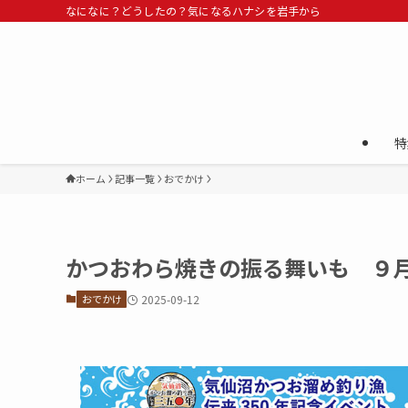
なになに？どうしたの？気になるハナシを岩手から
特
ホーム
記事一覧
おでかけ
かつおわら焼きの振る舞いも ９
おでかけ
2025-09-12