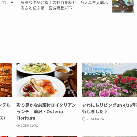
、六
多彩な作品と郷土の魅力を紹介 石ノ森章太郎ふ
るさと記念館 宮城県登米市
クテル
彩り豊かな前菜付きイタリアン
いわにちリビングun 4/26号
ランチ 前沢・Osteria
行しました♪
リス）
Fioritura
2024-04-26
2023-01-31