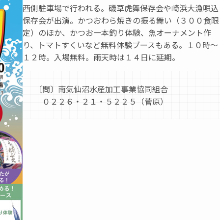
西側駐車場で行われる。磯草虎舞保存会や崎浜大漁唄込
保存会が出演。かつおわら焼きの振る舞い（３００食限
定）のほか、かつお一本釣り体験、魚オーナメント作
り、トマトすくいなど無料体験ブースもある。１０時～
１２時。入場無料。雨天時は１４日に延期。
〔問〕南気仙沼水産加工事業協同組合
０２２６・２１・５２２５（菅原）