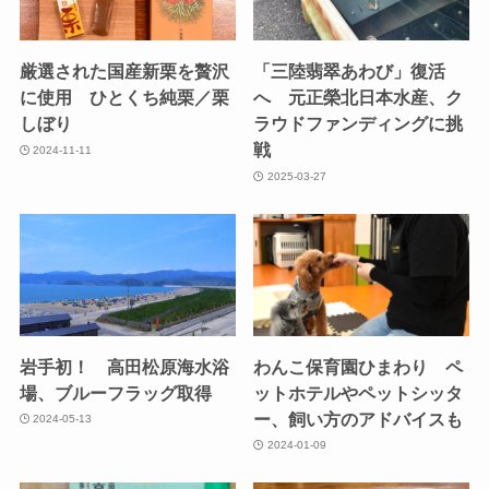
厳選された国産新栗を贅沢
「三陸翡翠あわび」復活
に使用 ひとくち純栗／栗
へ 元正榮北日本水産、ク
しぼり
ラウドファンディングに挑
戦
2024-11-11
2025-03-27
岩手初！ 高田松原海水浴
わんこ保育園ひまわり ペ
場、ブルーフラッグ取得
ットホテルやペットシッタ
ー、飼い方のアドバイスも
2024-05-13
2024-01-09