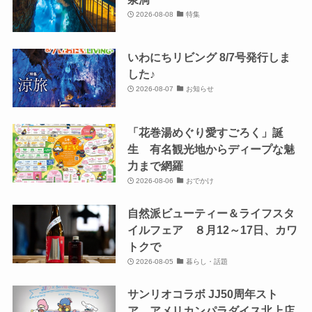
2026-08-08
特集
いわにちリビング 8/7号発行しま
した♪
2026-08-07
お知らせ
「花巻湯めぐり愛すごろく」誕
生 有名観光地からディープな魅
力まで網羅
2026-08-06
おでかけ
自然派ビューティー＆ライフスタ
イルフェア ８月12～17日、カワ
トクで
2026-08-05
暮らし・話題
サンリオコラボ JJ50周年スト
ア アメリカンパラダイス北上店