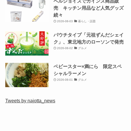
ベルジョイスでカインズ商品販
売 キッチン用品など人気グッズ
続々
2026-08-03
暮らし・話題
パウチタイプ「元祖ずんだシェイ
ク」、東北地方のローソンで発売
2026-08-02
グルメ
ベビースター×満にら 限定スペ
シャルラーメン
2026-08-01
グルメ
Tweets by najotta_news