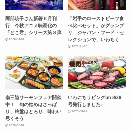
阿部暁子さん新著６月刊
「岩手のローストビーフ食
行 今秋アニメ映画化の
べ比べセット」がグランプ
「どこ君」シリーズ第３弾
リ ジャパン・フード・セ
レクションで、いわちく
2026-04-09
2025-11-05
南三陸サーモンフェア開催
いわにちリビングun 8/29
中！ 旬の始めはさっぱ
号発行しました♪
り、終盤はとろり、味わい
2025-08-29
尽くそう
2026-05-07