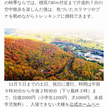
の時季ならでは。標高730ｍ付近まで片道約７分の
空中散歩を楽しんだ後は、色づいたカラマツやブ
ナを眺めながらトレッキングに挑戦できます。
11月５日までの土日、祝日に運行。時間は午前
９時30分から午後２時30分（下り最終３時）ま
で。往復2000円（小学生1200円、犬1000円、未就
学児無料）。入場できない犬種を
公式ホームペー