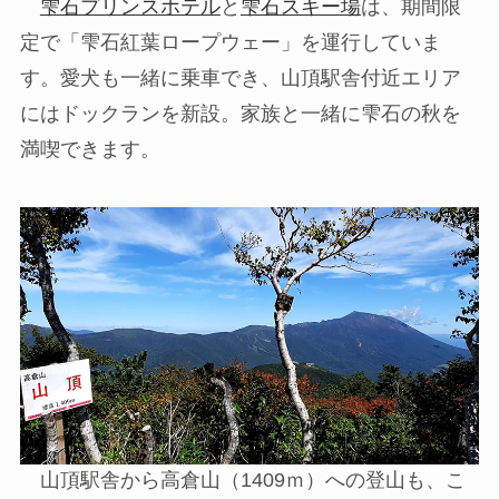
雫石プリンスホテル
と
雫石スキー場
は、期間限
定で「雫石紅葉ロープウェー」を運行していま
す。愛犬も一緒に乗車でき、山頂駅舎付近エリア
にはドックランを新設。家族と一緒に雫石の秋を
満喫できます。
山頂駅舎から高倉山（1409ｍ）への登山も、こ