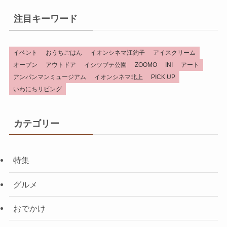
注目キーワード
イベント
おうちごはん
イオンシネマ江釣子
アイスクリーム
オープン
アウトドア
イシツブテ公園
ZOOMO
INI
アート
アンパンマンミュージアム
イオンシネマ北上
PICK UP
いわにちリビング
カテゴリー
特集
グルメ
おでかけ