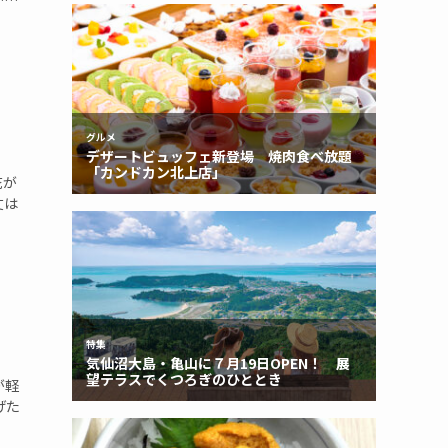
……
花が
丈は
が軽
げた