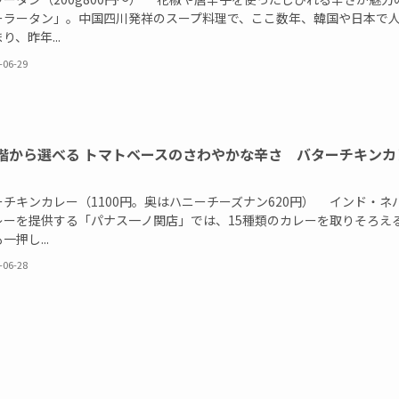
ーラータン」。中国四川発祥のスープ料理で、ここ数年、韓国や日本で
り、昨年...
-06-29
階から選べる トマトベースのさわやかな辛さ バターチキンカ
ーチキンカレー（1100円。奥はハニーチーズナン620円） インド・ネ
レーを提供する「パナス一ノ関店」では、15種類のカレーを取りそろえ
一押し...
-06-28