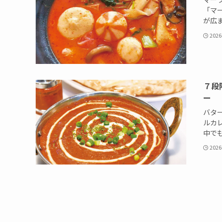
「マ
が広ま
2026
７段
ー
バタ
ルカ
中でも
2026