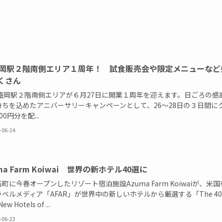
盛岡駅２階南側エリア１周年！ 試食販売会や限定メニューなど
くさん
盛岡駅２階南側エリアが６月27日に開業１周年を迎えます。日ごろの感
持ちを込めたアニバーサリーキャンペーンとして、26～28日の３日間に
00円分を配...
-06-24
ma Farm Koiwai 世界の新ホテル40選に
に今春オープンしたリゾート宿泊施設Azuma Farm Koiwaiが、米国
ベルメディア「AFAR」が世界中の新しいホテルから厳選する「The 40
ew Hotels of ...
-06-23