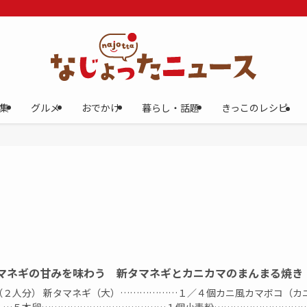
集
グルメ
おでかけ
暮らし・話題
きっこのレシピ
マネギの甘みを味わう 新タマネギとカニカマのまんまる焼き
（２人分） 新タマネギ（大）………………１／４個カニ風カマボコ（カ