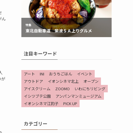
セ
がん
注目キーワード
人
アート
INI
おうちごはん
イベント
のが
アウトドア
イオンシネマ北上
オープン
アイスクリーム
ZOOMO
いわにちリビング
イシツブテ公園
アンパンマンミュージアム
イオンシネマ江釣子
PICK UP
カテゴリー
の