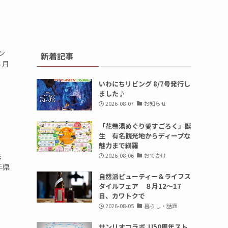
ン
新着記事
３月
いわにちリビング 8/7号発行し
ました♪
2026-08-07
お知らせ
「花巻湯めぐり愛すごろく」誕
生 有名観光地からディープな
魅力まで網羅
2026-08-06
おでかけ
ま
手県
自然派ビューティー＆ライフス
タイルフェア ８月12～17
日、カワトクで
2026-08-05
暮らし・話題
サンリオコラボ JJ50周年スト