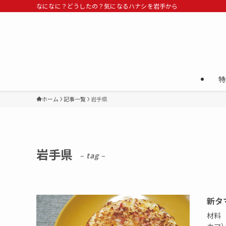
なになに？どうしたの？気になるハナシを岩手から
特
ホーム
記事一覧
岩手県
岩手県
– tag –
新タ
材料