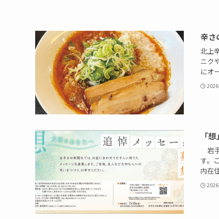
辛さ
北上
ニク
にオー
2026
「想
岩手
す。
内在住
2026