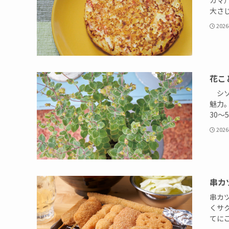
カマ
大さじ
2026
花こ
シソ
魅力
30～5
2026
串カ
串カ
くサ
てにこ