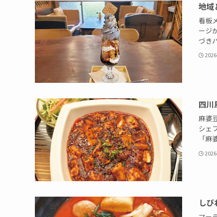
地域
看板
ージ
づきパ
2026
四川
麻婆
シェ
「麻婆
2026
しび
マー