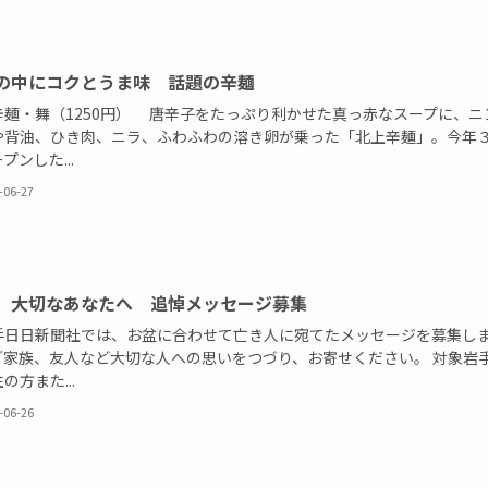
の中にコクとうま味 話題の辛麺
辛麺・舞（1250円） 唐辛子をたっぷり利かせた真っ赤なスープに、ニ
や背油、ひき肉、ニラ、ふわふわの溶き卵が乗った「北上辛麺」。今年
プンした...
-06-27
」大切なあなたへ 追悼メッセージ募集
日日新聞社では、お盆に合わせて亡き人に宛てたメッセージを募集し
ご家族、友人など大切な人への思いをつづり、お寄せください。 対象岩
の方また...
-06-26