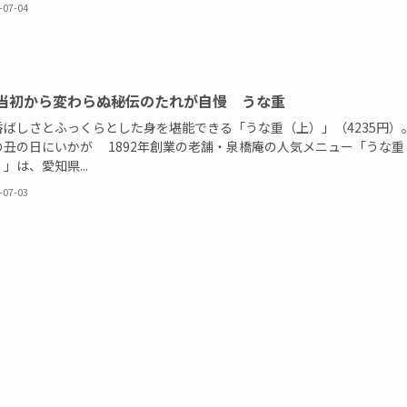
-07-04
当初から変わらぬ秘伝のたれが自慢 うな重
香ばしさとふっくらとした身を堪能できる「うな重（上）」（4235円）
の丑の日にいかが 1892年創業の老舗・泉橋庵の人気メニュー「うな重
」は、愛知県...
-07-03