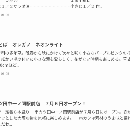
）…５本卵…………………………………１個小麦粉………………………
１／２サラダ油…………………………小さじ１／２ 作...
-07-06
とば オレガノ ネオンライト
科の多年草。晩春から秋にかけて次々と咲く小さなパープルピンクの
。細かい毛の付いた小さな葉も愛らしく、花がない時期も楽しめる。草
0cmほど...
-07-05
ツ田中一ノ関駅前店 ７月６日オープン！
ツ 定番８本盛り 串カツ田中一ノ関駅前店が７月６日にオープン。衣
クッとした大阪名物を気軽に楽しめます。 串カツは素材のうま味と揚
だわ...