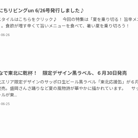
にちリビングun 6/26号発行しました♪
スタイルはこちらをクリック♪ 今回の特集は「夏を乗り切る！ 旨辛メ
」。食欲が増す辛くて旨いメニューを食べて、暑い夏を乗り切ろう！
-06-26
なで東北に乾杯！ 限定デザイン黒ラベル、６月30日発売
エリア限定デザインのサッポロ生ビール黒ラベル「東北応援缶」が６月
発売。盛岡さんさ踊りなど夏の風物詩が華やかに描かれています。 サ
ルが東...
-06-25