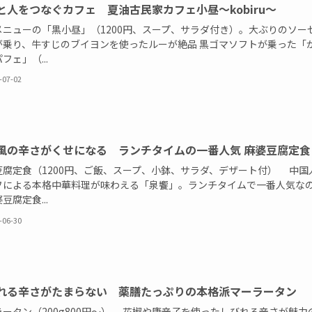
と人をつなぐカフェ 夏油古民家カフェ小昼～kobiru～
メニューの「黒小昼」（1200円、スープ、サラダ付き）。大ぶりのソー
が乗り、牛すじのブイヨンを使ったルーが絶品 黒ゴマソフトが乗った「
フェ」（...
-07-02
風の辛さがくせになる ランチタイムの一番人気 麻婆豆腐定食
豆腐定食（1200円、ご飯、スープ、小鉢、サラダ、デザート付） 中国
フによる本格中華料理が味わえる「泉饗」。ランチタイムで一番人気な
豆腐定食...
-06-30
れる辛さがたまらない 薬膳たっぷりの本格派マーラータン
ラータン（200g800円～） 花椒や唐辛子を使ったしびれる辛さが魅力