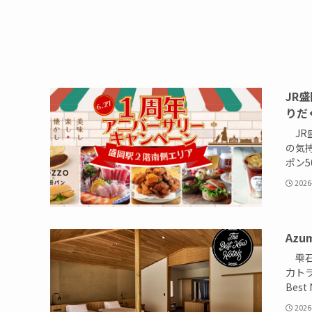
JR
りだ
JR
の気
ポン5
2026
Azu
雫石町
力トラ
Best N
2026