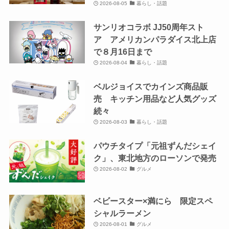
2026-08-05
暮らし・話題
サンリオコラボ JJ50周年スト
ア アメリカンパラダイス北上店
で８月16日まで
2026-08-04
暮らし・話題
ベルジョイスでカインズ商品販
売 キッチン用品など人気グッズ
続々
2026-08-03
暮らし・話題
パウチタイプ「元祖ずんだシェイ
ク」、東北地方のローソンで発売
2026-08-02
グルメ
ベビースター×満にら 限定スペ
シャルラーメン
2026-08-01
グルメ