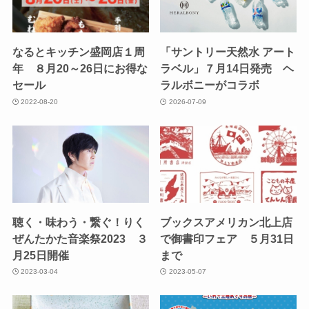
なるとキッチン盛岡店１周
「サントリー天然水 アート
年 ８月20～26日にお得な
ラベル」７月14日発売 ヘ
セール
ラルボニーがコラボ
2022-08-20
2026-07-09
聴く・味わう・繋ぐ！りく
ブックスアメリカン北上店
ぜんたかた音楽祭2023 ３
で御書印フェア ５月31日
月25日開催
まで
2023-03-04
2023-05-07