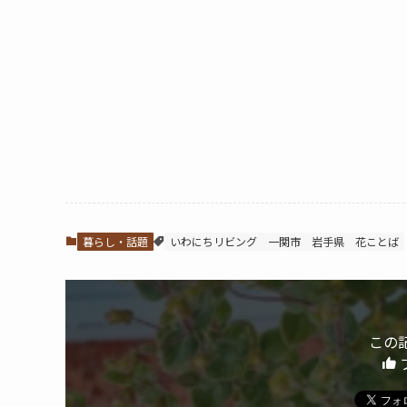
暮らし・話題
いわにちリビング
一関市
岩手県
花ことば
この