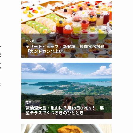
ン
/
1
7
）
休