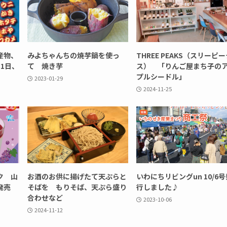
産物、
みよちゃんちの焼芋鍋を使っ
THREE PEAKS（スリーピ
1日、
て 焼き芋
ス） 「りんご屋まち子の
プルシードル」
2023-01-29
2024-11-25
ク 山
お酒のお供に揚げたて天ぷらと
いわにちリビングun 10/6号
」発売
そばを もりそば、天ぷら盛り
行しました♪
合わせなど
2023-10-06
2024-11-12