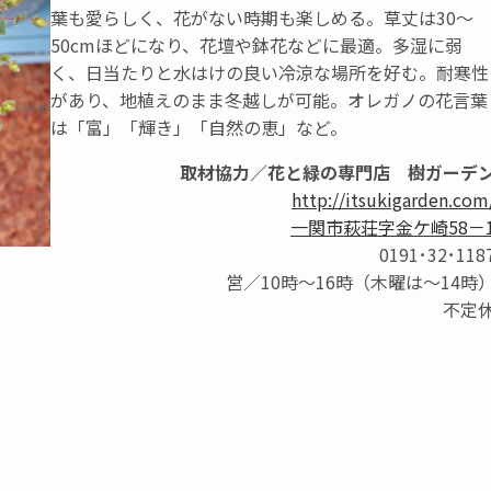
葉も愛らしく、花がない時期も楽しめる。草丈は30～
50cmほどになり、花壇や鉢花などに最適。多湿に弱
く、日当たりと水はけの良い冷涼な場所を好む。耐寒性
があり、地植えのまま冬越しが可能。オレガノの花言葉
は「富」「輝き」「自然の恵」など。
取材協力／花と緑の専門店 樹ガーデ
http://itsukigarden.com
一関市萩荘字金ケ崎58－
0191･32･118
営／10時～16時（木曜は～14時
不定