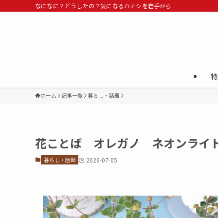
なになに？どうしたの？気になるハナシを岩手から
特
ホーム
記事一覧
暮らし・話題
花ことば オレガノ ネオンライ
暮らし・話題
2026-07-05