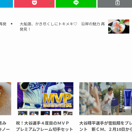
再発
大船渡、かき尽くしにトキメキ♡ 沿岸の魅力 再
発見！
の恵み
祝！大谷選手４度目のＭＶＰ
大谷翔平選手が雪肌精をプ
キノー
プレミアムフレーム切手セット
ント 新ＣＭ、２月10日か