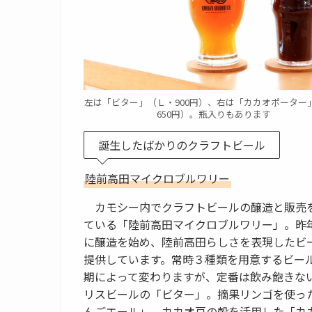
左は「ビター」（Ｌ・900円）、右は「カカオポーター
650円）。瓶入りもあります
誕生したばかりのクラフトビール
陸前高田マイクロブルワリー
カモシー内でクラフトビールの醸造と販売
ている「陸前高田マイクロブルワリー」。昨年
に醸造を始め、陸前高田らしさを表現したビ
提供しています。常時３種類を用意するビー
期によって変わりますが、定番は飲み飽きな
リスビールの「ビター」。摘果リンゴを使っ
んごエール」、カカオ豆の殻を活用した「カ