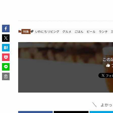
特集
いわにちリビング
グルメ
ごはん
ビール
ランチ
この
よかっ