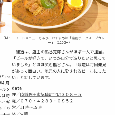
」（Ｍ・
フードメニューもあり、おすすめは「塩麹ポークスープカレ
ー」（1200円）
醸造は、店主の熊谷克郎さんがほぼ一人で担当。
「ビールが好きで、いつか自分で造りたいと思って
いました」とほほ笑む熊谷さん。「醸造は毎回発見
があって面白い。地元の人に愛されるビールにした
を行っ
い」と話しています。
4 月
data
ールを
住／
陸前高田市気仙町字町３０８－５
ルは時
電／０７０・４２８３・０８５２
いイギ
営／11時～19時
た「り
休／火曜
カオポ