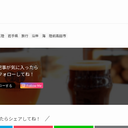
三陸
岩手県
旅行
沿岸
海
陸前高田市
記事が気に入ったら
フォローしてね！
Follow Me
たらシェアしてね！