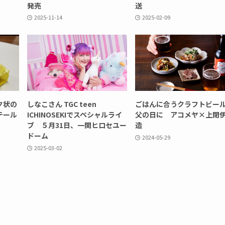
発売
送
2025-11-14
2025-02-09
ク状の
しなこさん TGC teen
ごはんに合うクラフトビー
テール
ICHINOSEKIでスペシャルライ
父の日に アコメヤ×上閉
ブ ５月31日、一関ヒロセユー
造
ドーム
2024-05-29
2025-03-02