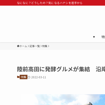
なになに？どうしたの？気になるハナシを岩手から
特
ホーム
記事一覧
特集
陸前高田に発酵グルメが集結 沿岸
特集
2022-03-11