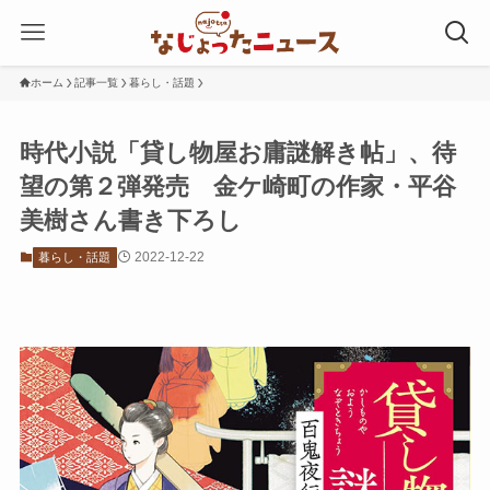
ホーム
記事一覧
暮らし・話題
時代小説「貸し物屋お庸謎解き帖」、待
望の第２弾発売 金ケ崎町の作家・平谷
美樹さん書き下ろし
2022-12-22
暮らし・話題