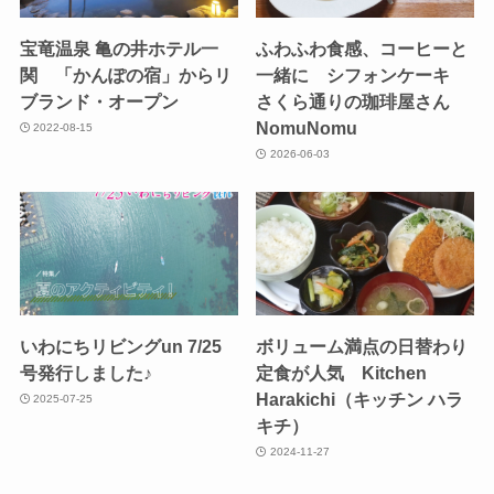
宝竜温泉 亀の井ホテル一
ふわふわ食感、コーヒーと
関 「かんぽの宿」からリ
一緒に シフォンケーキ
ブランド・オープン
さくら通りの珈琲屋さん
NomuNomu
2022-08-15
2026-06-03
いわにちリビングun 7/25
ボリューム満点の日替わり
号発行しました♪
定食が人気 Kitchen
Harakichi（キッチン ハラ
2025-07-25
キチ）
2024-11-27