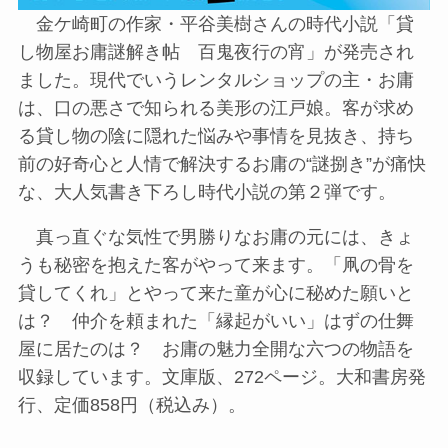
金ケ崎町の作家・平谷美樹さんの時代小説「貸
し物屋お庸謎解き帖 百鬼夜行の宵」が発売され
ました。現代でいうレンタルショップの主・お庸
は、口の悪さで知られる美形の江戸娘。客が求め
る貸し物の陰に隠れた悩みや事情を見抜き、持ち
前の好奇心と人情で解決するお庸の“謎捌き”が痛快
な、大人気書き下ろし時代小説の第２弾です。
真っ直ぐな気性で男勝りなお庸の元には、きょ
うも秘密を抱えた客がやって来ます。「凧の骨を
貸してくれ」とやって来た童が心に秘めた願いと
は？ 仲介を頼まれた「縁起がいい」はずの仕舞
屋に居たのは？ お庸の魅力全開な六つの物語を
収録しています。文庫版、272ページ。大和書房発
行、定価858円（税込み）。