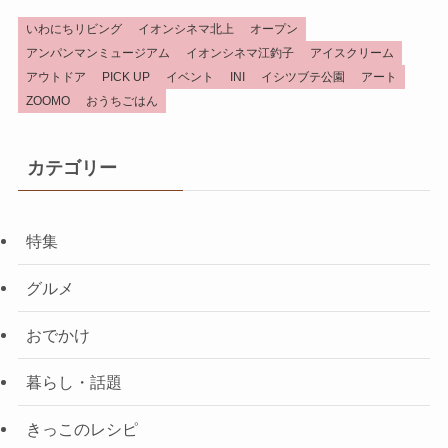
いわにちリビング
イオンシネマ北上
オープン
アンパンマンミュージアム
イオンシネマ江釣子
アイスクリーム
アウトドア
PICK UP
イベント
INI
イシツブテ公園
アート
ZOOMO
おうちごはん
カテゴリー
特集
グルメ
おでかけ
暮らし・話題
きっこのレシピ