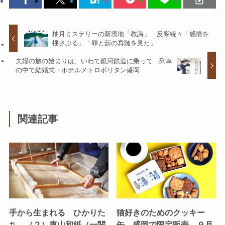
柚月ミステリーの新境地「教誨」 反響続々「感情を
揺さぶる」「罪と罰の真髄を見た」
夫婦の旅の始まりは、いわて銀河鉄道に乗って 列車
の中で結婚式・ホテルメトロポリタン盛岡
関連記事
手から生まれる ひかりた
猫好きのためのクッキー
ち （２）東山和紙（一関
缶、盛岡で限定販売 ９月