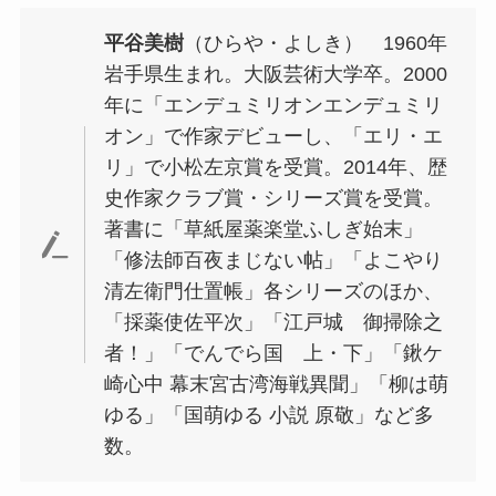
平谷美樹
（ひらや・よしき） 1960年
岩手県生まれ。大阪芸術大学卒。2000
年に「エンデュミリオンエンデュミリ
オン」で作家デビューし、「エリ・エ
リ」で小松左京賞を受賞。2014年、歴
史作家クラブ賞・シリーズ賞を受賞。
著書に「草紙屋薬楽堂ふしぎ始末」
「修法師百夜まじない帖」「よこやり
清左衛門仕置帳」各シリーズのほか、
「採薬使佐平次」「江戸城 御掃除之
者！」「でんでら国 上・下」「鍬ケ
崎心中 幕末宮古湾海戦異聞」「柳は萌
ゆる」「国萌ゆる 小説 原敬」など多
数。