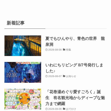
新着記事
夏でもひんやり、青色の世界 龍
泉洞
2026-08-08
特集
いわにちリビング 8/7号発行しま
した♪
2026-08-07
お知らせ
「花巻湯めぐり愛すごろく」誕
生 有名観光地からディープな魅
力まで網羅
2026-08-06
おでかけ