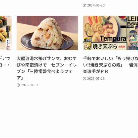
2024-03-20
デアで
大船渡港水揚げサンマ、おむす
手軽でおいしい「もう揚げ
ロー・
びや南蛮漬けで セブン―イレ
い‼焼き天ぷらの素」 岩渕
ブン「三陸常磐食べようフェ
楽選手がＰＲ
ア」
2023-07-28
2026-03-07