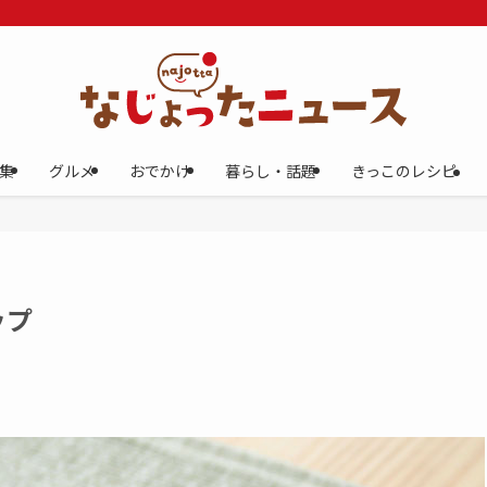
集
グルメ
おでかけ
暮らし・話題
きっこのレシピ
ップ