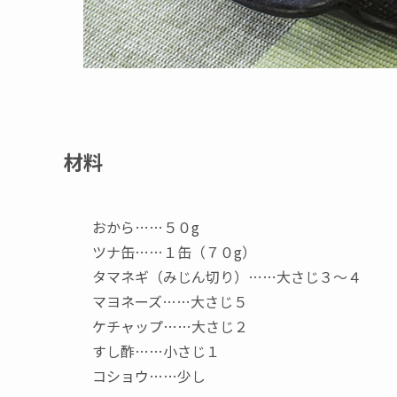
材料
おから……５０g
ツナ缶……１缶（７０g）
タマネギ（みじん切り）……大さじ３～４
マヨネーズ……大さじ５
ケチャップ……大さじ２
すし酢……小さじ１
コショウ……少し