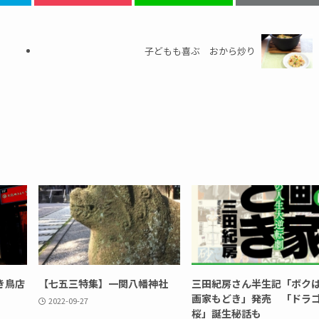
子どもも喜ぶ おから炒り
き鳥店
【七五三特集】一関八幡神社
三田紀房さん半生記「ボク
画家もどき」発売 「ドラ
2022-09-27
桜」誕生秘話も