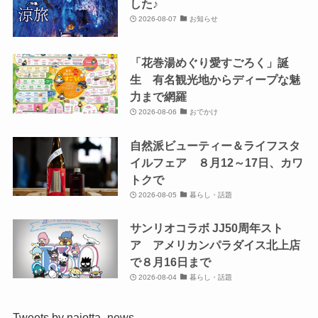
した♪
2026-08-07
お知らせ
「花巻湯めぐり愛すごろく」誕
生 有名観光地からディープな魅
力まで網羅
2026-08-06
おでかけ
自然派ビューティー＆ライフスタ
イルフェア ８月12～17日、カワ
トクで
2026-08-05
暮らし・話題
サンリオコラボ JJ50周年スト
ア アメリカンパラダイス北上店
で８月16日まで
2026-08-04
暮らし・話題
Tweets by najotta_news