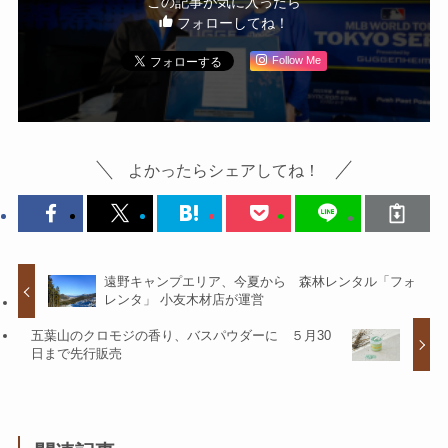
この記事が気に入ったら
フォローしてね！
Follow Me
よかったらシェアしてね！
遠野キャンプエリア、今夏から 森林レンタル「フォ
レンタ」 小友木材店が運営
五葉山のクロモジの香り、バスパウダーに ５月30
日まで先行販売