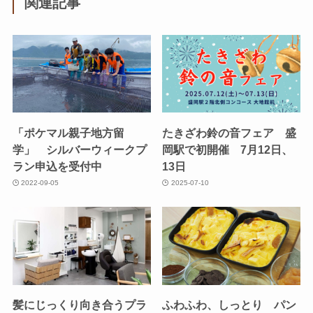
関連記事
「ポケマル親子地方留
たきざわ鈴の音フェア 盛
学」 シルバーウィークプ
岡駅で初開催 7月12日、
ラン申込を受付中
13日
2022-09-05
2025-07-10
髪にじっくり向き合うプラ
ふわふわ、しっとり パン