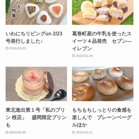
いわにちリビングun 2/23
葛巻町産の牛乳を使ったス
号発行しました♪
イーツ４品発売 セブン―
イレブン
2024-02-23
2023-01-24
東北進出第１号「私のプリ
もちもちしっとりの食感を
ン 桜店」 盛岡限定プリン
楽しんで プレーンベーグ
も
ルほか
2023-04-05
2025-01-11