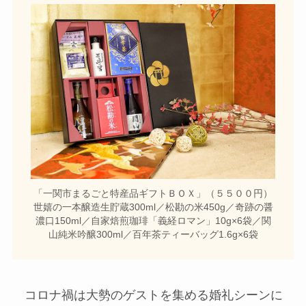
「一関市まるごと特産品ギフトＢＯＸ」（５５００円）
世嬉の一本醸造生貯蔵300ml／松勘の米450g／奇跡の醤
濃口150ml／自家焙煎珈琲「義経ロマン」10g×6袋／関
山純米吟醸300ml／百年茶ティーバッグ1.6g×6袋
コロナ禍は大勢のゲストを集める婚礼シーンに