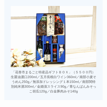
「花巻市まるごと特産品ギフトＢＯＸ」（５５００円）
生醤油濃口200ml／五月長根白ワイン360ml／南部小麦そ
うめん250g／無添加ドレッシング１本150ml／南部関特
別純米酒300ml／金婚漬スライス90g／青なんばんみそっ
こ胡瓜120g／白金豚肉みそ140g