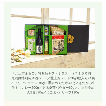
「北上市まるごと特産品ギフトＢＯＸ」（７１５０円）
鬼剣舞特別純米酒720ml／北上ガレット28g3枚入り×4袋
／りんごジュース195g／黒岩めでた米300g／きたかみ牛
牛すじカレー200g／更木桑茶パウダー60g／北上川冷め
ん2食390g／えごま×オリーブ110g