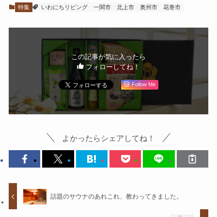
特集
いわにちリビング
一関市
北上市
奥州市
花巻市
この記事が気に入ったら
フォローしてね！
Follow Me
よかったらシェアしてね！
話題のサウナのあれこれ、教わってきました。