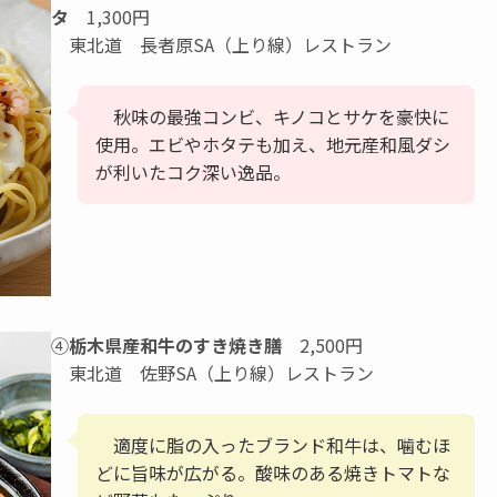
タ
1,300円
東北道 長者原SA（上り線）レストラン
秋味の最強コンビ、キノコとサケを豪快に
使用。エビやホタテも加え、地元産和風ダシ
が利いたコク深い逸品。
④
栃木県産和牛のすき焼き膳
2,500円
東北道 佐野SA（上り線）レストラン
適度に脂の入ったブランド和牛は、噛むほ
どに旨味が広がる。酸味のある焼きトマトな