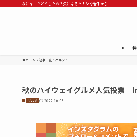
なになに？どうしたの？気になるハナシを岩手から
特
ホーム
記事一覧
グルメ
秋のハイウェイグルメ人気投票 Ins
グルメ
2022-10-05