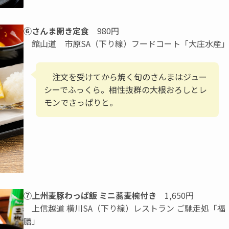
⑥さんま開き定食
980円
館山道 市原SA（下り線）フードコート「大庄水産
注文を受けてから焼く旬のさんまはジュー
シーでふっくら。相性抜群の大根おろしとレ
モンでさっぱりと。
⑦上州麦豚わっぱ飯 ミニ蕎麦椀付き
1,650円
上信越道 横川SA（下り線）レストラン ご馳走処「福
膳」