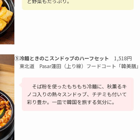
ど野菜もたっぷり。
⑤冷麺ときのこスンドゥブのハーフセット
1,518円
東北道 Pasar蓮田（上り線）フードコート「韓美膳
そば粉を使ったもちもち冷麺に、秋薫るキ
ノコ入りの熱々スンドゥブ、チヂミも付いて
彩り豊か。一皿で韓国を旅する気分に。