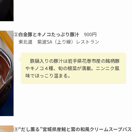
②白金豚とキノコたっぷり豚汁
900円
東北道 紫波SA（上り線）レストラン
鉄鍋入りの豚汁は岩手県花巻市産の銘柄豚
やキノコ４種、旬の根菜が満載。ニンニク風
味でほっこり温まる。
③“だし薫る”宮城県産鮭と茸の和風クリームスープパス