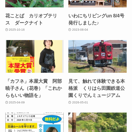
花ことば カリオプテリ
いわにちリビングun 8/4号
ス ダークナイト
発行しました♪
2025-10-16
2023-08-04
「カフネ」本屋大賞 阿部
見て、触れて体験できる本
暁子さん（花巻）「これか
格派 くりはら田園鉄道公
らもいい物語を」
園くりでんミュージアム
2025-04-09
2026-05-01