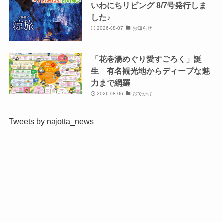
いわにちリビング 8/7号発行しま
した♪
2026-08-07
お知らせ
「花巻湯めぐり愛すごろく」誕
生 有名観光地からディープな魅
力まで網羅
2026-08-06
おでかけ
Tweets by najotta_news