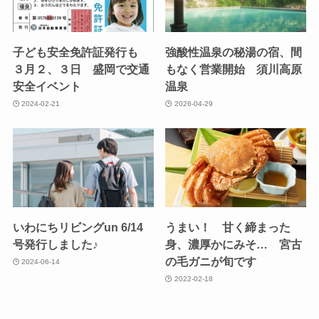
子ども安全免許証発行も
強酸性温泉の秘湯の宿、間
３月２、３日 盛岡で交通
もなく営業開始 須川高原
安全イベント
温泉
2024-02-21
2026-04-29
いわにちリビングun 6/14
うまい！ 甘く締まった
号発行しました♪
身、濃厚かにみそ… 宮古
の毛ガニが旬です
2024-06-14
2022-02-18