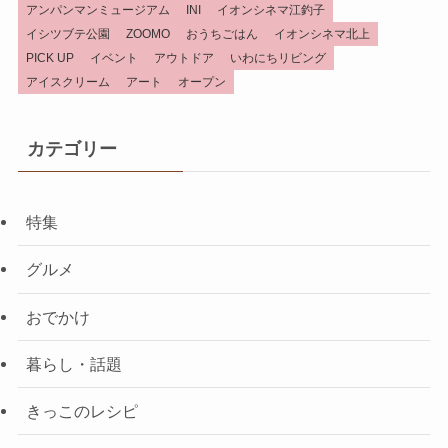
アンパンマンミュージアム
INI
イオンシネマ江釣子
イシツブテ公園
ZOOMO
おうちごはん
イオンシネマ北上
PICK UP
イベント
アウトドア
いわにちリビング
アイスクリーム
アート
オープン
カテゴリー
特集
グルメ
おでかけ
暮らし・話題
きっこのレシピ