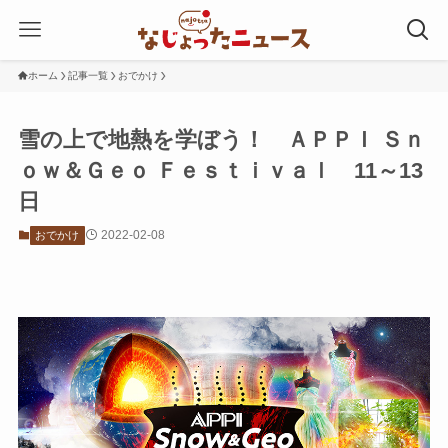
ホーム
記事一覧
おでかけ
雪の上で地熱を学ぼう！ ＡＰＰＩ Ｓｎ
ｏｗ＆Ｇｅｏ Ｆｅｓｔｉｖａｌ 11～13
日
2022-02-08
おでかけ