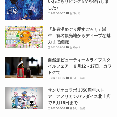
いわにちリビング 8/7号発行しま
した♪
2026-08-07
お知らせ
「花巻湯めぐり愛すごろく」誕
生 有名観光地からディープな魅
力まで網羅
2026-08-06
おでかけ
自然派ビューティー＆ライフスタ
イルフェア ８月12～17日、カワ
トクで
2026-08-05
暮らし・話題
サンリオコラボ JJ50周年スト
ア アメリカンパラダイス北上店
で８月16日まで
2026-08-04
暮らし・話題