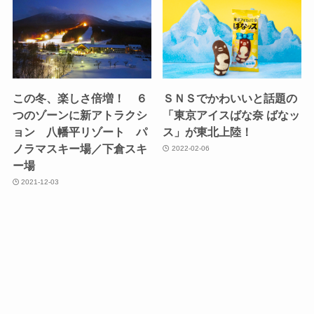
この冬、楽しさ倍増！ ６
ＳＮＳでかわいいと話題の
つのゾーンに新アトラクシ
「東京アイスばな奈 ばなッ
ョン 八幡平リゾート パ
ス」が東北上陸！
ノラマスキー場／下倉スキ
2022-02-06
ー場
2021-12-03