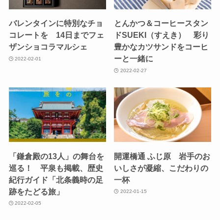
バレンタインに特別なチョ
とんかつ＆コーヒースタン
コレートを 14日までフェ
ドSUEKI（すえき） 彩り
ザンショコラマルシェ
豊かなカツサンドをコーヒ
ーと一緒に
2022-02-01
2022-02-27
「鎌倉殿の13人」の舞台を
開運橋通 ふじ原 岩手のお
巡る！ 平泉も掲載、歴史
いしさが凝縮、こだわりの
紀行ガイド「北条義時の足
一杯
跡をたどる旅」
2022-01-15
2022-02-05