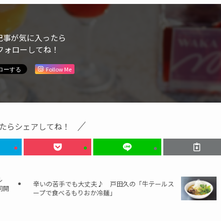
記事が気に入ったら
フォローしてね！
Follow Me
たらシェアしてね！
ル
辛いの苦手でも大丈夫♪ 戸田久の「牛テールス
同開
ープで食べるもりおか冷麺」