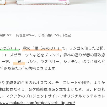
 %、 内容量200 ml、 ⼩売価格1,650円 (税込)
いつき）」
、
秋の「果（みのり）」
で、リンゴを使った２種
、ローズゼラニウムなどをブレンド。森林の香りが春の芽吹き
。一方、
「果」
はシソ、ラズベリー、シナモン、ほうじ茶など
“落ち葉たき”を彷彿とさせます。
や炭酸を加えるのもオススメ。チョコレートや団子、ようか
性は抜群だそう。金ケ崎薬草酒造を立ち上げたＫ．Ｓ．Ｐの老
し、マクアケのプロジェクトサイトでオリジナルカクテルのレ
/www.makuake.com/project/herb_liqueur/