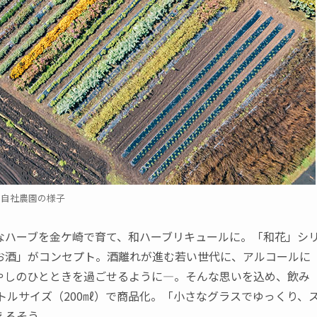
自社農園の様子
ハーブを金ケ崎で育て、和ハーブリキュールに。「和花」シ
お酒」がコンセプト。酒離れが進む若い世代に、アルコールに
やしのひとときを過ごせるように―。そんな思いを込め、飲み
トルサイズ（200㎖）で商品化。「小さなグラスでゆっくり、
えるそう。