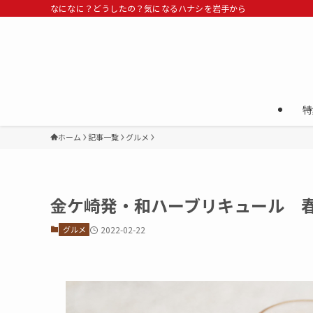
なになに？どうしたの？気になるハナシを岩手から
特
ホーム
記事一覧
グルメ
金ケ崎発・和ハーブリキュール 春
グルメ
2022-02-22