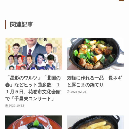
関連記事
「星影のワルツ」「北国の
気軽に作れる一品 長ネギ
春」などヒット曲多数 １
と豚こまの鍋てり
１月５日、花巻市文化会館
2025-02-05
で「千昌夫コンサート」
2022-10-12