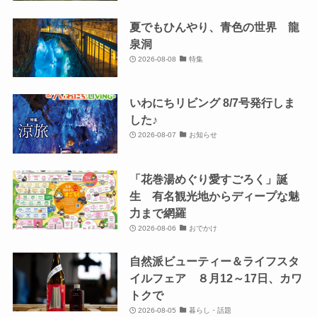
夏でもひんやり、青色の世界 龍
泉洞
2026-08-08
特集
いわにちリビング 8/7号発行しま
した♪
2026-08-07
お知らせ
「花巻湯めぐり愛すごろく」誕
生 有名観光地からディープな魅
力まで網羅
2026-08-06
おでかけ
自然派ビューティー＆ライフスタ
イルフェア ８月12～17日、カワ
トクで
2026-08-05
暮らし・話題