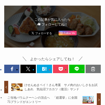
この記事が気に入ったら
フォローしてね！
Follow Me
よかったらシェアしてね！
けせんぬまペイ！さん考案 サメ肉のおいしさをお試
しあれ 気仙沼フカカツ（復活）サンド
ご当地バウムクーヘンの頂点へ 「総選挙」に全国
71ブランドがエントリー