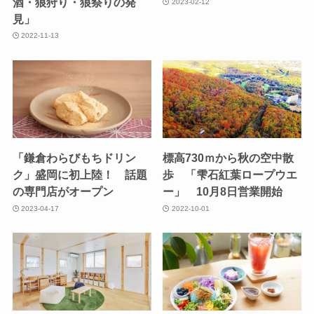
酒・狼狩り・狼祭りの発
2023-02-12
見」
2022-11-13
「鎌倉わらびもちドリン
標高730ｍから秋の空中散
ク」盛岡に初上陸！ 話題
歩 「雫石紅葉ロープウエ
の専門店がオープン
ー」 10月8日営業開始
2023-04-17
2022-10-01