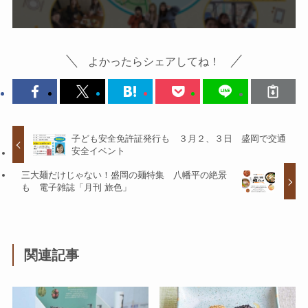
よかったらシェアしてね！
子ども安全免許証発行も ３月２、３日 盛岡で交通
安全イベント
三大麺だけじゃない！盛岡の麺特集 八幡平の絶景
も 電子雑誌「月刊 旅色」
関連記事