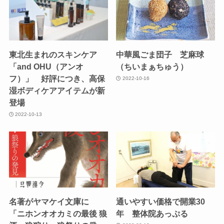
東北生まれのスキンケア
中華風ごま団子 芝麻球
「and OHU（アンオ
（ちいまぁちゅう）
フ）」 好評につき、高保
2022-10-16
湿ボディケアアイテムが新
登場
2022-10-13
名著がヤマケイ文庫に
通いやすい価格で開業30
「ニホンオオカミの最後 狼
年 整体院あっぷる