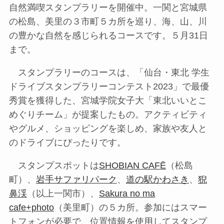
自然満喫スタンプラリーを開催中。一関と宮城県
の松島、美里の３市町５カ所を巡り、海、山、川
の豊かな自然を感じられるコースです。５月31日
まで。
スタンプラリーのコースは、「仙台・東北 学生
ドライブスタンプラリーコンテスト2023」で最優
秀賞を獲得した、宮城学院女子大「東北いいとこ
めぐりチーム」が提案したもの。アクティビティ
やグルメ、ショッピングを楽しめ、家族や友人と
のドライブにぴったりです。
スタンプスポットは
SHOBIAN CAFĒ
（松島
町）、
岩手サファリパーク
、
道の駅かわさき
、
猊
鼻渓
（以上一関市）、
Sakura no ma
cafe+photo
（美里町）の５カ所。参加にはスマー
トフォンが必要で、位置情報を使用してスタンプ