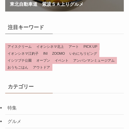
注目キーワード
アイスクリーム
イオンシネマ北上
アート
PICK UP
イオンシネマ江釣子
INI
ZOOMO
いわにちリビング
イシツブテ公園
オープン
イベント
アンパンマンミュージアム
おうちごはん
アウトドア
カテゴリー
特集
グルメ