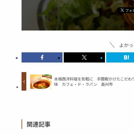
よかっ
本格西洋料理を気軽に 手間暇かけたこだわ
味 カフェ・ド・ラパン 奥州市
関連記事