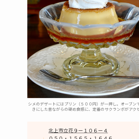
シメのデザートにはプリン（５００円）が一押し。オーブン
きにした昔ながらの硬め食感に、定番のサクランボがアク
北上市立花９ー１０６ー４
０５０・１５６５・１６４６