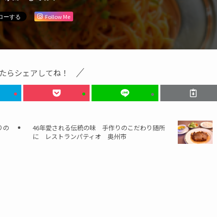
Follow Me
たらシェアしてね！
りの
46年愛される伝統の味 手作りのこだわり随所
に レストランパティオ 奥州市