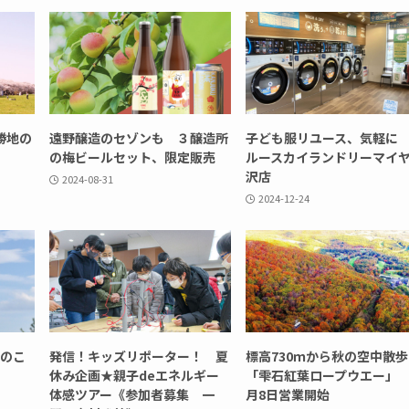
勝地の
遠野醸造のセゾンも ３醸造所
子ども服リユース、気軽に
の梅ビールセット、限定販売
ルースカイランドリーマイ
沢店
2024-08-31
2024-12-24
ーのこ
発信！キッズリポーター！ 夏
標高730ｍから秋の空中散
休み企画★親子deエネルギー
「雫石紅葉ロープウエー」 
体感ツアー《参加者募集 一
月8日営業開始