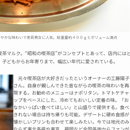
ろやかな味わいで老若男女に人気。総重量約４００ｇとボリューム満点
茶マルク。“昭和の喫茶店”がコンセプトとあって、店内には
。子どもからお年寄りまで、幅広い年代に愛されている。
元々喫茶店が大好きだったというオーナーの工藤陽子
さん。自身が親しんできた昔ながらの喫茶の味わいを再
現する。お勧めのメニューはナポリタン。トマトケチャ
ップをベースにした、冷めてもおいしい定番の味。「お
なかいっぱい食べてほしい」と山盛りで提供する。食べ
きれない場合は持ち帰りも可能。デザートに硬め食感が
懐かしいプリンも合わせて楽しみたい。今では地元のみ
ならず東北各県や東京、福岡など全国各地からファンが