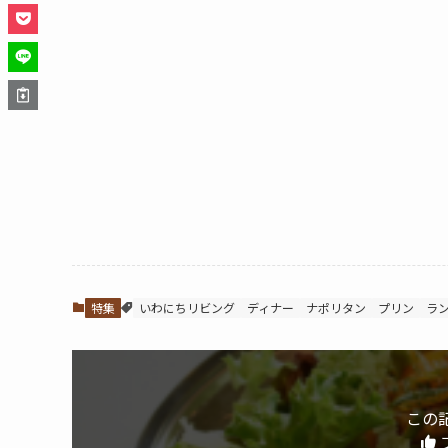
特集
いわにちリビング
ディナー
ナポリタン
プリン
ラ
この