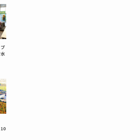
 ブ
ヤ水
歩
10