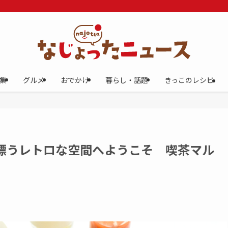
集
グルメ
おでかけ
暮らし・話題
きっこのレシピ
漂うレトロな空間へようこそ 喫茶マル