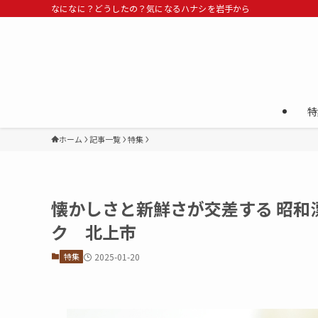
なになに？どうしたの？気になるハナシを岩手から
特
ホーム
記事一覧
特集
懐かしさと新鮮さが交差する 昭和
ク 北上市
特集
2025-01-20