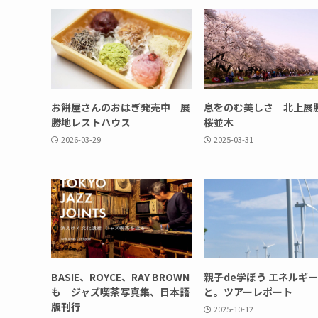
お餅屋さんのおはぎ発売中 展
息をのむ美しさ 北上展
勝地レストハウス
桜並木
2026-03-29
2025-03-31
BASIE、ROYCE、RAY BROWN
親子de学ぼう エネルギ
も ジャズ喫茶写真集、日本語
と。ツアーレポート
版刊行
2025-10-12