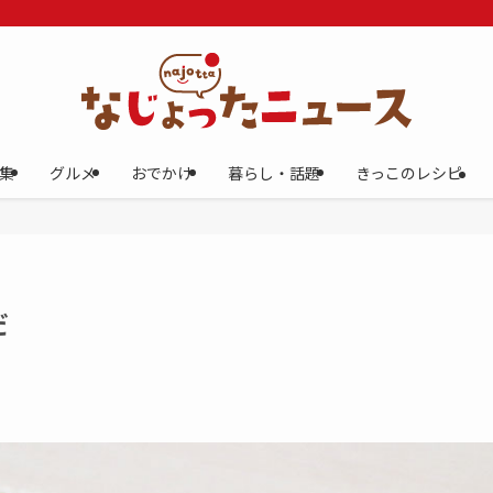
集
グルメ
おでかけ
暮らし・話題
きっこのレシピ
だ