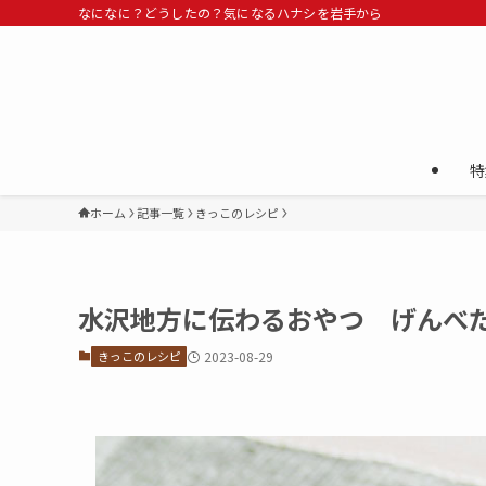
なになに？どうしたの？気になるハナシを岩手から
特
ホーム
記事一覧
きっこのレシピ
水沢地方に伝わるおやつ げんべ
きっこのレシピ
2023-08-29