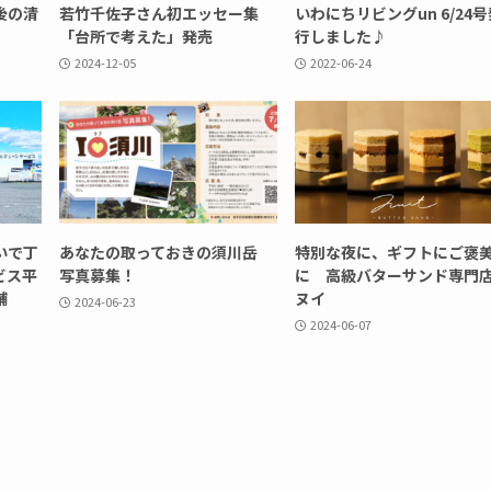
後の清
若竹千佐子さん初エッセー集
いわにちリビングun 6/24号
「台所で考えた」発売
行しました♪
2024-12-05
2022-06-24
いで丁
あなたの取っておきの須川岳
特別な夜に、ギフトにご褒
ビス平
写真募集！
に 高級バターサンド専門
舗
ヌイ
2024-06-23
2024-06-07