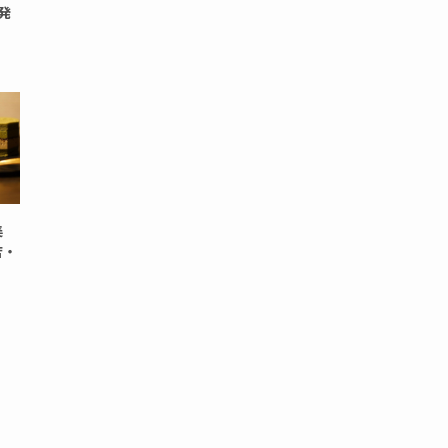
発
美
店・